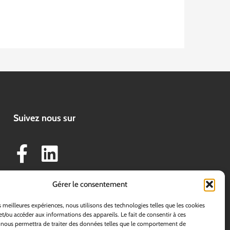
Suivez nous sur
F
L
a
i
c
n
Gérer le consentement
e
k
es meilleures expériences, nous utilisons des technologies telles que les cookies
b
e
et/ou accéder aux informations des appareils. Le fait de consentir à ces
 nous permettra de traiter des données telles que le comportement de