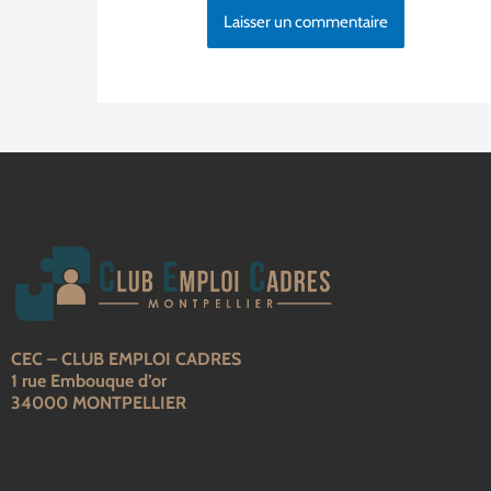
CEC – CLUB EMPLOI CADRES
1 rue Embouque d’or
34000 MONTPELLIER